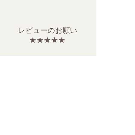
レビューのお願い
​ ★★★★★
もしよろしければ、Googleでの口コミを
お願いできますと励みになります。
「音叉ヒーリングの感想」や
​「感じた変化
（リラックス・心の軽さ・体の整いなど）」
を書いて頂けると、とても助かります。
​ レビューの投稿はQRコードから